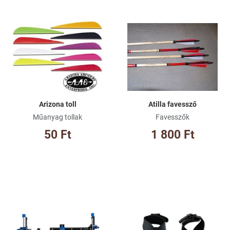
Kívánságlistához adom
Kí
Összehasonlításhoz adom
Ös
Gyorsnézet
Gy
Arizona toll
Atilla favessző
Műanyag tollak
Favesszők
50 Ft
1 800 Ft
Kívánságlistához adom
Kí