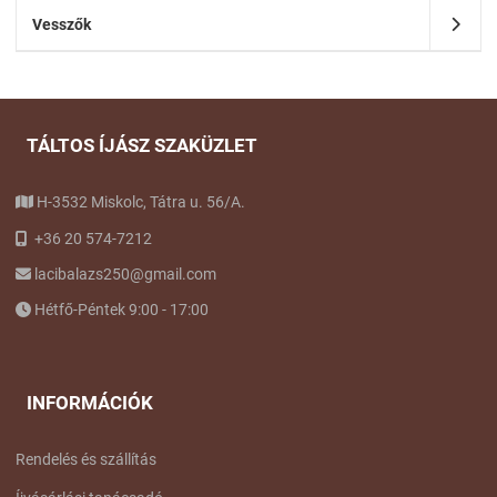
Vesszők
TÁLTOS ÍJÁSZ SZAKÜZLET
H-3532 Miskolc, Tátra u. 56/A.
+36 20 574-7212
lacibalazs250@gmail.com
Hétfő-Péntek 9:00 - 17:00
INFORMÁCIÓK
Rendelés és szállítás