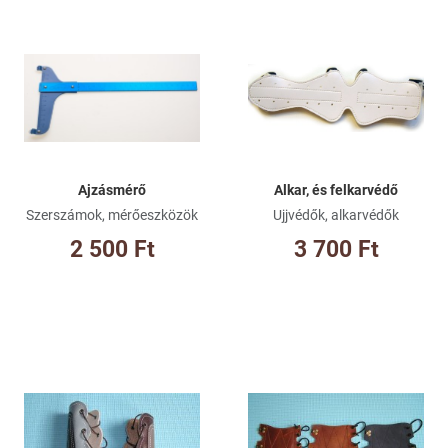
Kívánságlistához adom
Kí
Összehasonlításhoz adom
Ös
Gyorsnézet
Gy
Ajzásmérő
Alkar, és felkarvédő
Szerszámok, mérőeszközök
Ujjvédők, alkarvédők
2 500 Ft
3 700 Ft
Kívánságlistához adom
Kí