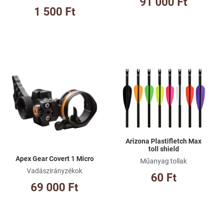
91 000 Ft
1 500 Ft
Kívánságlistához adom
Kí
Összehasonlításhoz adom
Ös
Gyorsnézet
Gy
Arizona Plastifletch Max
toll shield
Apex Gear Covert 1 Micro
Műanyag tollak
Vadászirányzékok
60 Ft
69 000 Ft