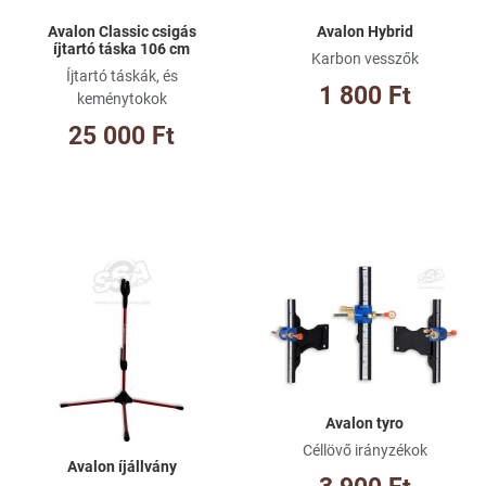
Avalon Classic csigás
Avalon Hybrid
íjtartó táska 106 cm
Karbon vesszők
Íjtartó táskák, és
1 800 Ft
keménytokok
25 000 Ft
Kívánságlistához adom
Kí
Összehasonlításhoz adom
Ös
Gyorsnézet
Gy
Avalon tyro
Céllövő irányzékok
Avalon íjállvány