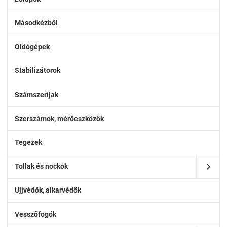
Másodkézből
Oldógépek
Stabilizátorok
Számszeríjak
Szerszámok, mérőeszközök
Tegezek
Tollak és nockok
Ujjvédők, alkarvédők
Vesszőfogók