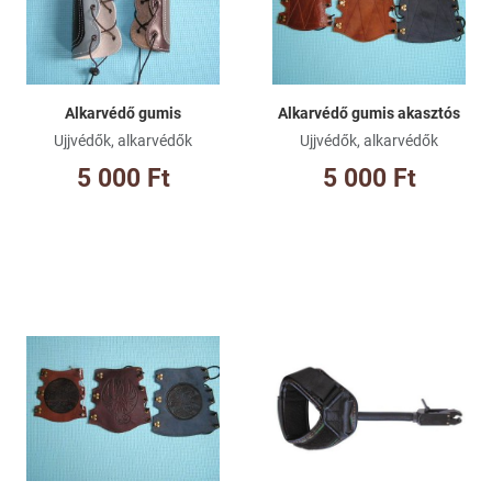
Összehasonlításhoz adom
Ös
Gyorsnézet
Gy
Alkarvédő gumis
Alkarvédő gumis akasztós
Ujjvédők, alkarvédők
Ujjvédők, alkarvédők
5 000 Ft
5 000 Ft
Kívánságlistához adom
Kí
Összehasonlításhoz adom
Ös
Gyorsnézet
Gy