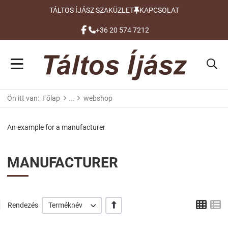
TÁLTOS ÍJÁSZ SZAKÜZLET
KAPCSOLAT
FACEBOOK
+36 20 574 7212
Ön itt van:
Főlap
webshop
An example for a manufacturer
MANUFACTURER
Grid
L
+/-
Rendezés
Terméknév