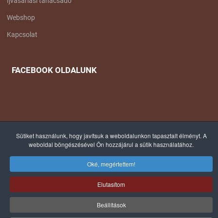
Íjvásárlási tanácsadó
Webshop
Kapcsolat
FACEBOOK OLDALUNK
Sütiket használunk, hogy javítsuk a weboldalunkon tapasztalt élményt. A
© 2012-2025 COPYRIGHT, TÁLTOS ÍJÁSZ - MINDEN JOG FENNTARTVA! |
weboldal böngészésével Ön hozzájárul a sütik használatához.
WEB: WEBSHINE.EU
Oké, megértettem!
Elutasítom
Beállítások