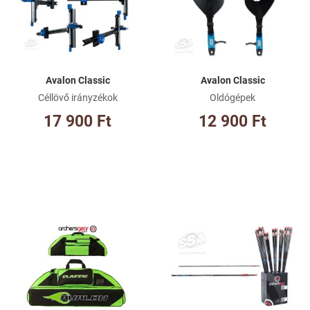
Összehasonlításhoz adom
Ös
Gyorsnézet
Gy
Avalon Classic
Avalon Classic
Céllövő irányzékok
Oldógépek
17 900 Ft
12 900 Ft
Kívánságlistához adom
Kí
Összehasonlításhoz adom
Ös
Gyorsnézet
Gy