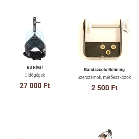
Kívánságlistához adom
Kí
Összehasonlításhoz adom
Ös
Gyorsnézet
Gy
B3 Rival
Bandázsoló Bohning
Oldógépek
Szerszámok, mérőeszközök
27 000 Ft
2 500 Ft
Kívánságlistához adom
Kí