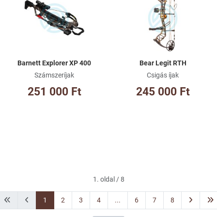
Összehasonlításhoz adom
Ös
Gyorsnézet
Gy
Barnett Explorer XP 400
Bear Legit RTH
Számszeríjak
Csigás íjak
251 000 Ft
245 000 Ft
1. oldal / 8
1
2
3
4
...
6
7
8