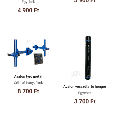
3 900 Ft
Egyebek
4 900 Ft
Kívánságlistához adom
Kí
Összehasonlításhoz adom
Ös
Gyorsnézet
Gy
Avalon tyro metal
Céllövő irányzékok
Avalon vesszőtartó henger
8 700 Ft
Egyebek
3 700 Ft