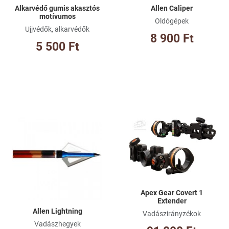
Alkarvédő gumis akasztós
Allen Caliper
motívumos
Oldógépek
Ujjvédők, alkarvédők
8 900 Ft
5 500 Ft
Kívánságlistához adom
Kí
Összehasonlításhoz adom
Ös
Gyorsnézet
Gy
Apex Gear Covert 1
Extender
Allen Lightning
Vadászirányzékok
Vadászhegyek