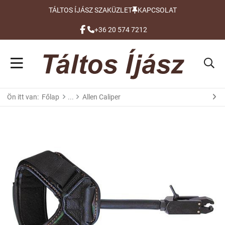
TÁLTOS ÍJÁSZ SZAKÜZLET
KAPCSOLAT
FACEBOOK
+36 20 574 7212
Ön itt van:
Főlap
Allen Caliper