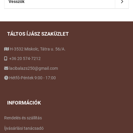
Vesszők
TÁLTOS ÍJÁSZ SZAKÜZLET
H-3532 Miskolc, Tátra u. 56/A.
+36 20 574-7212
lacibalazs250@gmail.com
Hétfő-Péntek 9:00 - 17:00
INFORMÁCIÓK
Rendelés és szállítás
Íjvásárlási tanácsadó