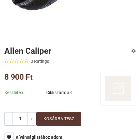
Allen Caliper
0 Ratings
8 900 Ft
Készleten
Cikkszám:
a3
Mennyiség
-
+
Kívánságlistához adom