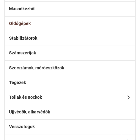
Másodkézből
Oldógépek
Stabilizátorok
Számszeríjak
Szerszámok, mérőeszközök
Tegezek
Tollak és nockok
Ujjvédők, alkarvédők
Vesszőfogók