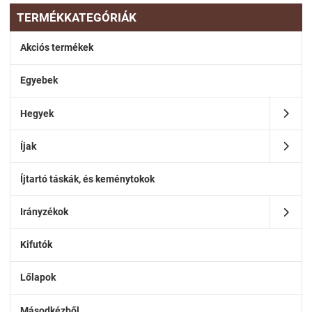
TERMÉKKATEGÓRIÁK
Akciós termékek
Egyebek
Hegyek
Íjak
Íjtartó táskák, és keménytokok
Irányzékok
Kifutók
Lőlapok
Másodkézből