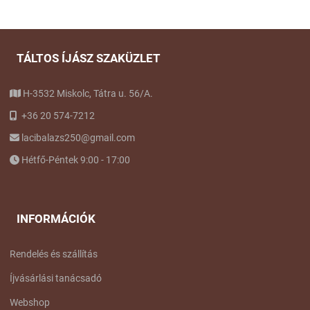
TÁLTOS ÍJÁSZ SZAKÜZLET
H-3532 Miskolc, Tátra u. 56/A.
+36 20 574-7212
lacibalazs250@gmail.com
Hétfő-Péntek 9:00 - 17:00
INFORMÁCIÓK
Rendelés és szállítás
Íjvásárlási tanácsadó
Webshop