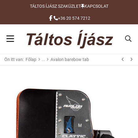
TÁLTOS ÍJÁSZ SZAKÜZLET
KAPCSOLAT
FACEBOOK
+36 20 574 7212
Ön itt van:
Főlap
Avalon barebow tab