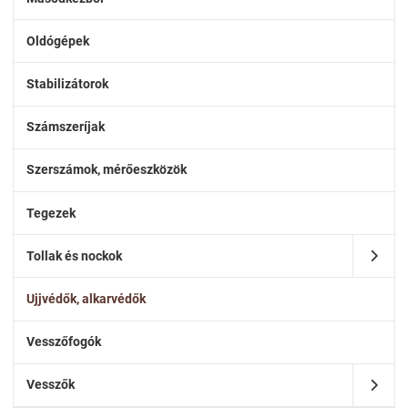
Oldógépek
Stabilizátorok
Számszeríjak
Szerszámok, mérőeszközök
Tegezek
Tollak és nockok
Ujjvédők, alkarvédők
Vesszőfogók
Vesszők