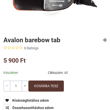
Avalon barebow tab
0 Ratings
5 900 Ft
Készleten
Cikkszám:
40
Mennyiség
-
+
Kívánságlistához adom
Összehasonlításhoz adom