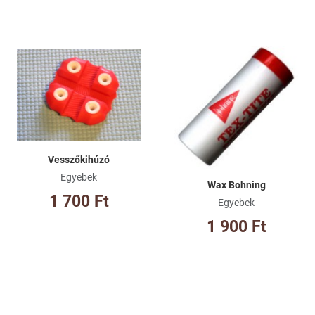
Kívánságlistához adom
Kí
Összehasonlításhoz adom
Ös
Gyorsnézet
Gy
Vesszőkihúzó
Egyebek
Wax Bohning
1 700 Ft
Egyebek
1 900 Ft