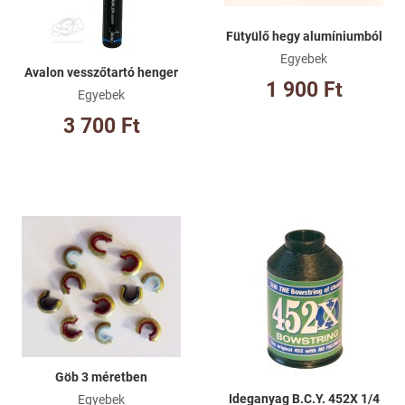
Fütyülő hegy alumíniumból
Egyebek
Avalon vesszőtartó henger
1 900 Ft
Egyebek
3 700 Ft
Kívánságlistához adom
Kí
Összehasonlításhoz adom
Ös
Gyorsnézet
Gy
Göb 3 méretben
Ideganyag B.C.Y. 452X 1/4
Egyebek