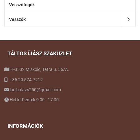
Vesszőfogók
Vesszők
TÁLTOS ÍJÁSZ SZAKÜZLET
H-3532 Miskolc, Tátra u. 56/A.
+36 20 574-7212
lacibalazs250@gmail.com
Hétfő-Péntek 9:00 - 17:00
INFORMÁCIÓK