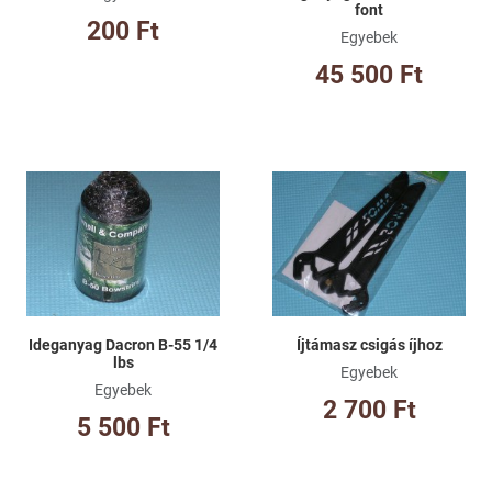
font
200 Ft
Egyebek
45 500 Ft
Kívánságlistához adom
Kí
Összehasonlításhoz adom
Ös
Gyorsnézet
Gy
Ideganyag Dacron B-55 1/4
Íjtámasz csigás íjhoz
lbs
Egyebek
Egyebek
2 700 Ft
5 500 Ft