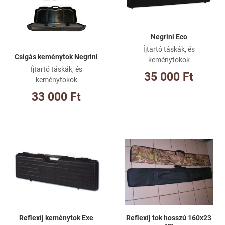
Gyorsnézet
Gy
Negrini Eco
Íjtartó táskák, és
Csigás keménytok Negrini
keménytokok
Íjtartó táskák, és
35 000 Ft
keménytokok
33 000 Ft
Kívánságlistához adom
Kí
Összehasonlításhoz adom
Ös
Gyorsnézet
Gy
Reflexíj keménytok Exe
Reflexíj tok hosszú 160x23