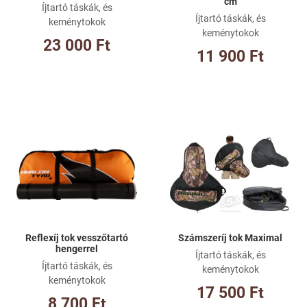
cm
Íjtartó táskák, és
Íjtartó táskák, és
keménytokok
keménytokok
23 000 Ft
11 900 Ft
Kívánságlistához adom
Kí
Összehasonlításhoz adom
Ös
Gyorsnézet
Gy
Reflexíj tok vesszőtartó
Számszeríj tok Maximal
hengerrel
Íjtartó táskák, és
Íjtartó táskák, és
keménytokok
keménytokok
17 500 Ft
8 700 Ft