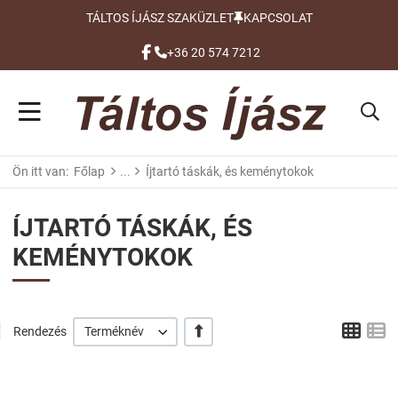
TÁLTOS ÍJÁSZ SZAKÜZLET
KAPCSOLAT
FACEBOOK
+36 20 574 7212
Ön itt van:
Főlap
Íjtartó táskák, és keménytokok
ÍJTARTÓ TÁSKÁK, ÉS
KEMÉNYTOKOK
Grid
L
+/-
Rendezés
Terméknév