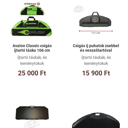
Kívánságlistához adom
Kí
Összehasonlításhoz adom
Ös
Gyorsnézet
Gy
Avalon Classic csigás
Csigás íj puhatok zsebbel
íjtartó táska 106 cm
és vesszőtartóval
Íjtartó táskák, és
Íjtartó táskák, és
keménytokok
keménytokok
25 000 Ft
15 900 Ft
Kívánságlistához adom
Kí
Összehasonlításhoz adom
Ös