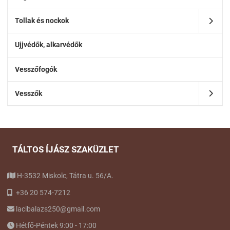
Tollak és nockok
Ujjvédők, alkarvédők
Vesszőfogók
Vesszők
TÁLTOS ÍJÁSZ SZAKÜZLET
H-3532 Miskolc, Tátra u. 56/A.
+36 20 574-7212
lacibalazs250@gmail.com
Hétfő-Péntek 9:00 - 17:00