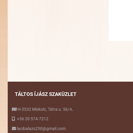
TÁLTOS ÍJÁSZ SZAKÜZLET
H-3532 Miskolc, Tátra u. 56/A.
+36 20 574-7212
lacibalazs250@gmail.com