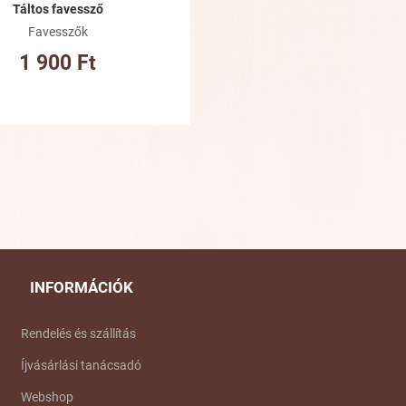
Táltos favessző
Favesszők
1 900 Ft
INFORMÁCIÓK
Rendelés és szállítás
Íjvásárlási tanácsadó
Webshop