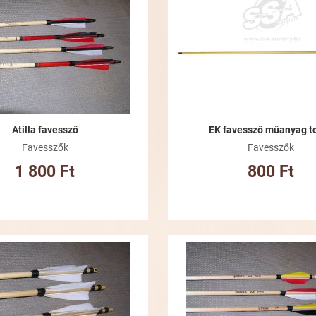
Összehasonlításhoz adom
Gyorsnézet
Atilla favessző
EK favessző műanyag to
Favesszők
Favesszők
1 800 Ft
800 Ft
Kívánságlistához adom
Összehasonlításhoz adom
Gyorsnézet