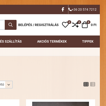
FACEBOOK
+36 20 574 7212
0
0
0
Kívánságlista
Összehasonlítás
Kosár
BELÉPÉS / REGISZTRÁLÁS
0 Ft
ÉS SZÁLLÍTÁS
AKCIÓS TERMÉKEK
TIPPEK
Grid
List
rtó
Kívánságlistához adom
Kívánsá