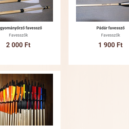
gyományőrző favessző
Pádár favessző
Favesszők
Favesszők
2 000 Ft
1 900 Ft
Kívánságlistához adom
Összehasonlításhoz adom
Gyorsnézet