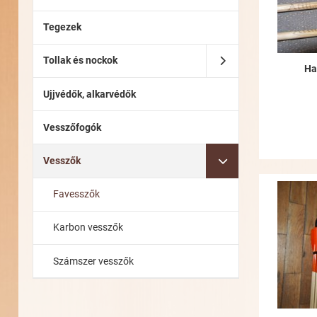
Tegezek
Tollak és nockok
Ha
Ujjvédők, alkarvédők
Vesszőfogók
Vesszők
Favesszők
Karbon vesszők
Számszer vesszők