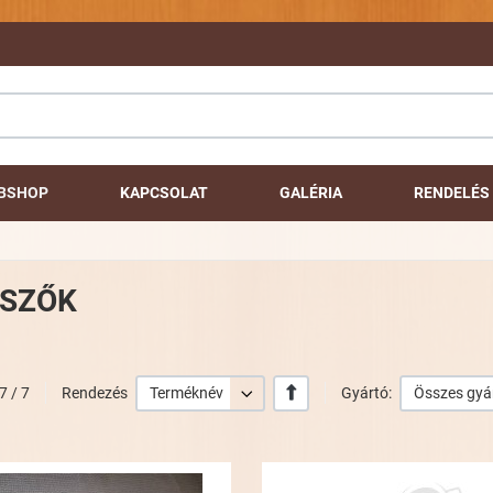
BSHOP
KAPCSOLAT
GALÉRIA
RENDELÉS 
SSZŐK
+/-
7 / 7
Rendezés
Terméknév
Gyártó:
Összes gyá
Kívánságlistához adom