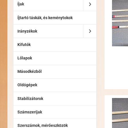
Íjak
Íjtartó táskák, és keménytokok
Irányzékok
Kifutók
Lőlapok
Másodkézből
Oldógépek
Stabilizátorok
Számszeríjak
Szerszámok, mérőeszközök