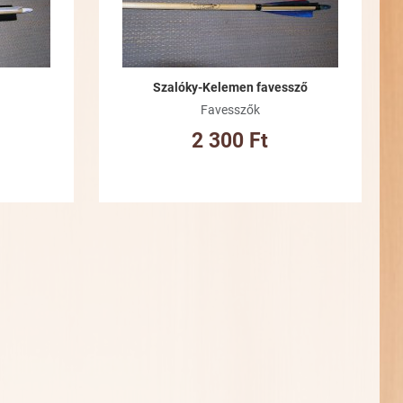
Szalóky-Kelemen favessző
Favesszők
2 300 Ft