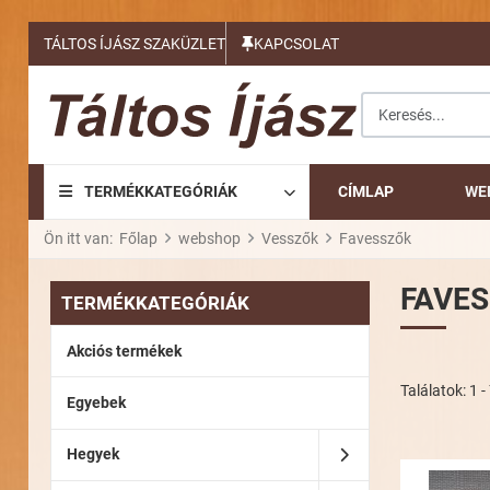
TÁLTOS ÍJÁSZ SZAKÜZLET
KAPCSOLAT
Keresés...
TERMÉKKATEGÓRIÁK
CÍMLAP
WE
Ön itt van:
Főlap
webshop
Vesszők
Favesszők
FAVE
TERMÉKKATEGÓRIÁK
Akciós termékek
Találatok: 1 - 
Egyebek
Hegyek