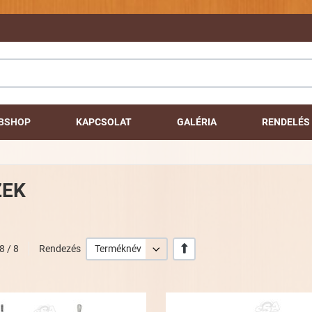
BSHOP
KAPCSOLAT
GALÉRIA
RENDELÉS 
ZEK
+/-
8 / 8
Rendezés
Terméknév
Kívánságlistához adom