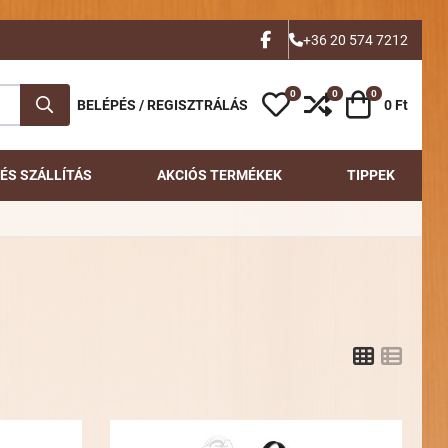
FACEBOOK
+36 20 574 7212
0
0
0
Kívánságlista
Összehasonlítás
Kosár
BELÉPÉS / REGISZTRÁLÁS
0 Ft
ÉS SZÁLLÍTÁS
AKCIÓS TERMÉKEK
TIPPEK
Grid
List
Kívánságlistához adom
Kívánsá