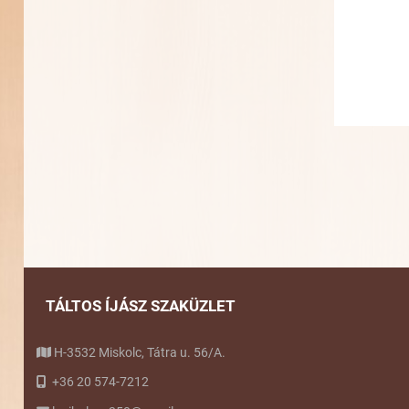
TÁLTOS ÍJÁSZ SZAKÜZLET
H-3532 Miskolc, Tátra u. 56/A.
+36 20 574-7212