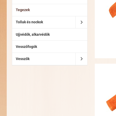
Tegezek
Tollak és nockok
Ujjvédők, alkarvédők
Vesszőfogók
Vesszők