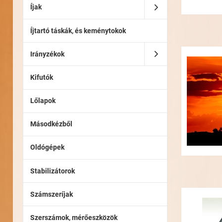
Íjak
Íjtartó táskák, és keménytokok
Irányzékok
Kifutók
Lőlapok
Másodkézből
Oldógépek
Stabilizátorok
Számszeríjak
Szerszámok, mérőeszközök