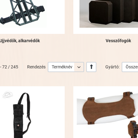
Ujjvédők, alkarvédők
Vesszőfogók
+/-
 - 72 / 245
Rendezés
Terméknév
Gyártó:
Össze
Kívánságlistához adom
Összehasonlításhoz adom
Gyorsnézet