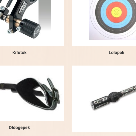
Kifutók
Lőlapok
Oldógépek