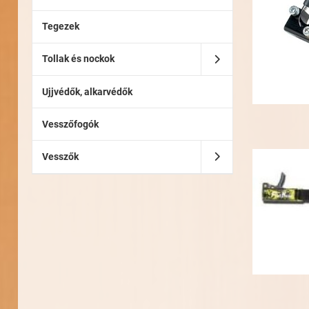
Tegezek
Tollak és nockok
Ujjvédők, alkarvédők
Vesszőfogók
Vesszők