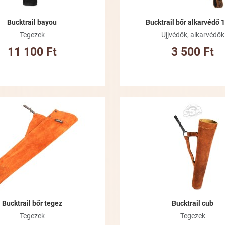
Bucktrail bayou
Bucktrail bőr alkarvédő 
Tegezek
Ujjvédők, alkarvédők
11 100 Ft
3 500 Ft
Kívánságlistához adom
Összehasonlításhoz adom
Gyorsnézet
Bucktrail bőr tegez
Bucktrail cub
Tegezek
Tegezek