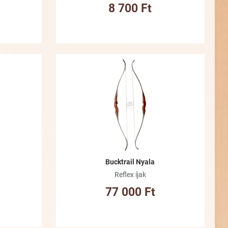
8 700 Ft
Kívánságlistához adom
Kívánsá
Összehasonlításhoz adom
Összeha
Gyorsnézet
Gyorsné
Bucktrail Nyala
Reflex íjak
77 000 Ft