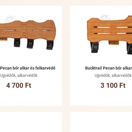
Kívánságlistához adom
Összehasonlításhoz adom
Gyorsnézet
 Pecan bőr alkar és felkarvédő
Bucktrail Pecan bőr alka
Ujjvédők, alkarvédők
Ujjvédők, alkarvédők
4 700 Ft
3 100 Ft
Kívánságlistához adom