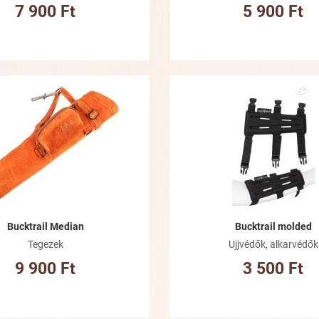
7 900 Ft
5 900 Ft
Kívánságlistához adom
Összehasonlításhoz adom
Gyorsnézet
Bucktrail Median
Bucktrail molded
Tegezek
Ujjvédők, alkarvédők
9 900 Ft
3 500 Ft