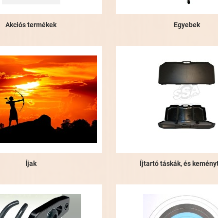
Akciós termékek
Egyebek
Íjak
Íjtartó táskák, és kemén