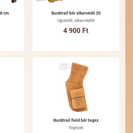
18 cm
Bucktrail bőr alkarvédő 20
Ujjvédők, alkarvédők
4 900 Ft
Kívánságlistához adom
Kívánsá
Összehasonlításhoz adom
Összeha
Gyorsnézet
Gyorsné
Bucktrail field bőr tegez
Tegezek