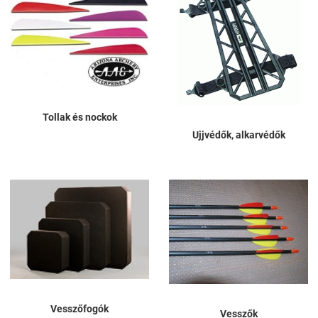
Tollak és nockok
Ujjvédők, alkarvédők
Vesszőfogók
Vesszők