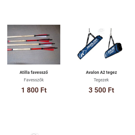
Kívánságlistához adom
Kí
Összehasonlításhoz adom
Ös
Gyorsnézet
Gy
Atilla favessző
Avalon A2 tegez
Favesszők
Tegezek
1 800 Ft
3 500 Ft