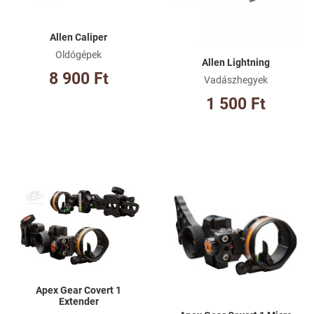
Allen Caliper
Oldógépek
Allen Lightning
8 900 Ft
Vadászhegyek
1 500 Ft
Kívánságlistához adom
Kí
Összehasonlításhoz adom
Ös
Gyorsnézet
Gy
Apex Gear Covert 1
Extender