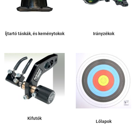
Íjtartó táskák, és keménytokok
Irányzékok
Kifutók
Lőlapok