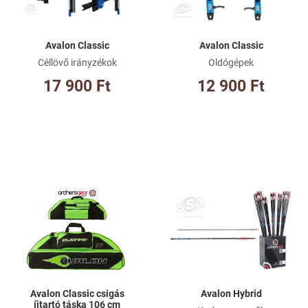
Gyorsnézet
Gy
Avalon Classic
Avalon Classic
Céllövő irányzékok
Oldógépek
17 900 Ft
12 900 Ft
Kívánságlistához adom
Kí
Összehasonlításhoz adom
Ös
Gyorsnézet
Gy
Avalon Classic csigás
Avalon Hybrid
íjtartó táska 106 cm