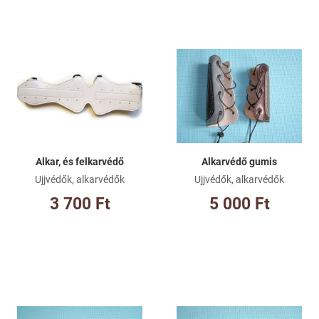
Kívánságlistához adom
Kí
Összehasonlításhoz adom
Ös
Gyorsnézet
Gy
Alkar, és felkarvédő
Alkarvédő gumis
Ujjvédők, alkarvédők
Ujjvédők, alkarvédők
3 700 Ft
5 000 Ft
Kívánságlistához adom
Kí