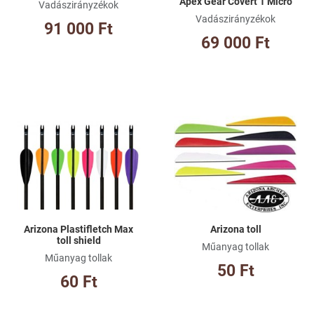
Apex Gear Covert 1 Micro
Vadászirányzékok
Vadászirányzékok
91 000 Ft
69 000 Ft
Kívánságlistához adom
Kí
Összehasonlításhoz adom
Ös
Gyorsnézet
Gy
Arizona Plastifletch Max
Arizona toll
toll shield
Műanyag tollak
Műanyag tollak
50 Ft
60 Ft