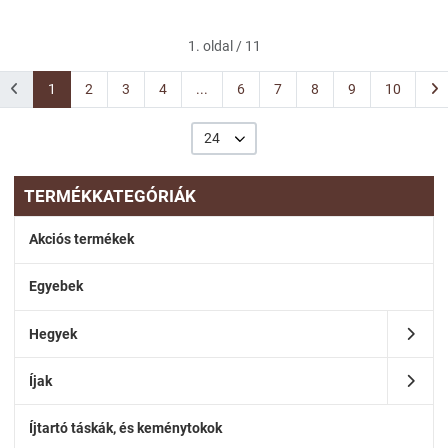
1. oldal / 11
1
2
3
4
...
6
7
8
9
10
24
TERMÉKKATEGÓRIÁK
Akciós termékek
Egyebek
Hegyek
Íjak
Íjtartó táskák, és keménytokok