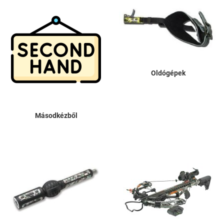
Oldógépek
Másodkézből