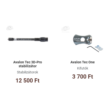
Kívánságlistához adom
Kí
Összehasonlításhoz adom
Ös
Gyorsnézet
Gy
Avalon Tec 3D-Pro
Avalon Tec One
stabilizátor
Kifutók
Stabilizátorok
3 700 Ft
12 500 Ft