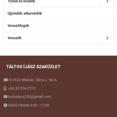
Tollak és nockok
Ujjvédők, alkarvédők
Vesszőfogók
Vesszők
TÁLTOS ÍJÁSZ SZAKÜZLET
H-3532 Miskolc, Tátra u. 56/A.
+36 20 574-7212
lacibalazs250@gmail.com
Hétfő-Péntek 9:00 - 17:00