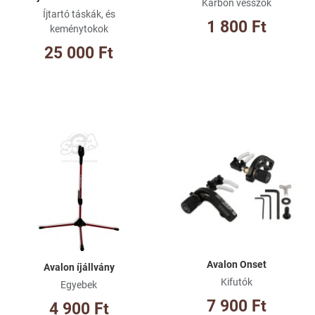
Karbon vesszők
Íjtartó táskák, és
1 800 Ft
keménytokok
25 000 Ft
Kívánságlistához adom
Kí
Összehasonlításhoz adom
Ös
Gyorsnézet
Gy
Avalon Onset
Avalon íjállvány
Kifutók
Egyebek
7 900 Ft
4 900 Ft