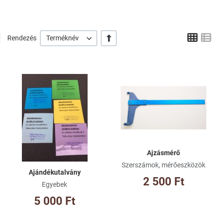
Grid
L
+/-
Rendezés
Terméknév
Kívánságlistához adom
Kí
Összehasonlításhoz adom
Ös
Gyorsnézet
Gy
Ajzásmérő
Szerszámok, mérőeszközök
Ajándékutalvány
2 500 Ft
Egyebek
5 000 Ft