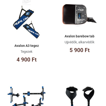
Kívánságlistához adom
Kí
Összehasonlításhoz adom
Ös
Gyorsnézet
Gy
Avalon barebow tab
Ujjvédők, alkarvédők
Avalon A3 tegez
5 900 Ft
Tegezek
4 900 Ft
Kívánságlistához adom
Kí
Összehasonlításhoz adom
Ös