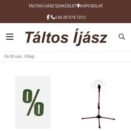
TÁLTOS ÍJÁSZ SZAKÜZLET
KAPCSOLAT
FACEBOOK
+36 20 574 7212
Ön itt van:
Főlap