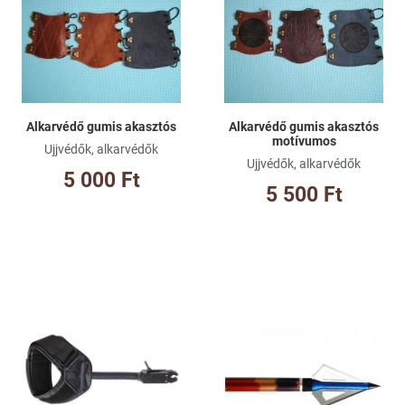
Összehasonlításhoz adom
Ös
Gyorsnézet
Gy
Alkarvédő gumis akasztós
Alkarvédő gumis akasztós
motívumos
Ujjvédők, alkarvédők
Ujjvédők, alkarvédők
5 000 Ft
5 500 Ft
Kívánságlistához adom
Kí
Összehasonlításhoz adom
Ös
Gyorsnézet
Gy