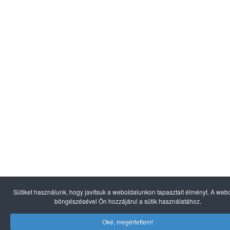
Sütiket használunk, hogy javítsuk a weboldalunkon tapasztalt élményt. A web
böngészésével Ön hozzájárul a sütik használatához.
Oké, megértettem!