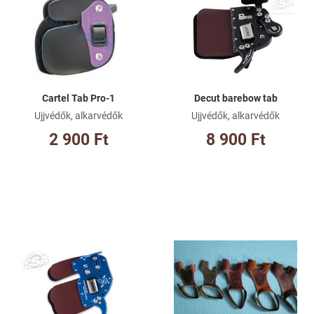
Összehasonlításhoz adom
Ös
Gyorsnézet
Gy
Cartel Tab Pro-1
Decut barebow tab
Ujjvédők, alkarvédők
Ujjvédők, alkarvédők
2 900 Ft
8 900 Ft
Kívánságlistához adom
Kí
Összehasonlításhoz adom
Ös
Gyorsnézet
Gy