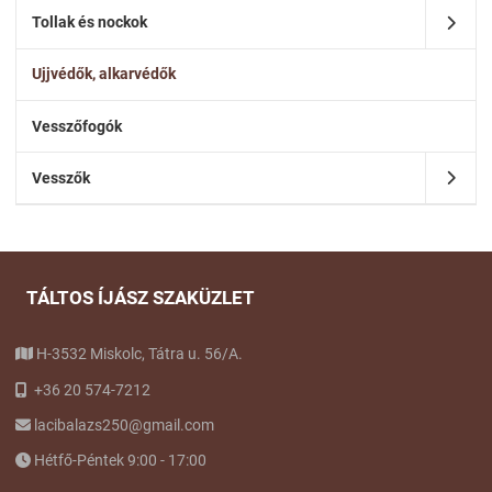
Tollak és nockok
Ujjvédők, alkarvédők
Vesszőfogók
Vesszők
TÁLTOS ÍJÁSZ SZAKÜZLET
H-3532 Miskolc, Tátra u. 56/A.
+36 20 574-7212
lacibalazs250@gmail.com
Hétfő-Péntek 9:00 - 17:00