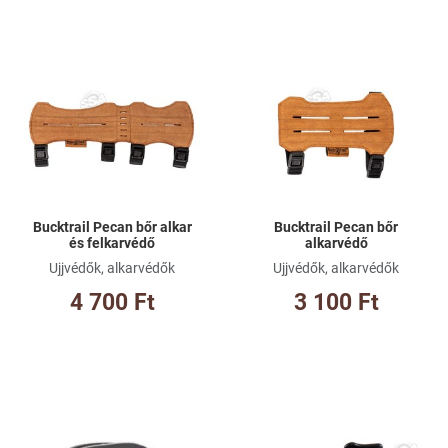
Kívánságlistához adom
Kí
Összehasonlításhoz adom
Ös
Gyorsnézet
Gy
Bucktrail Pecan bőr alkar
Bucktrail Pecan bőr
és felkarvédő
alkarvédő
Ujjvédők, alkarvédők
Ujjvédők, alkarvédők
4 700 Ft
3 100 Ft
Kívánságlistához adom
Kí