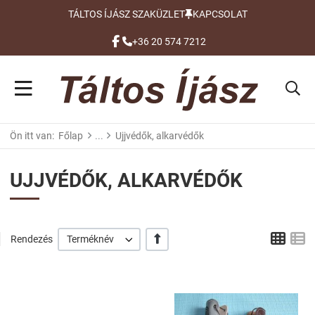
TÁLTOS ÍJÁSZ SZAKÜZLET
KAPCSOLAT
FACEBOOK
+36 20 574 7212
Ön itt van:
Főlap
Ujjvédők, alkarvédők
UJJVÉDŐK, ALKARVÉDŐK
Grid
L
+/-
Rendezés
Terméknév
Kívánságlistához adom
Kí