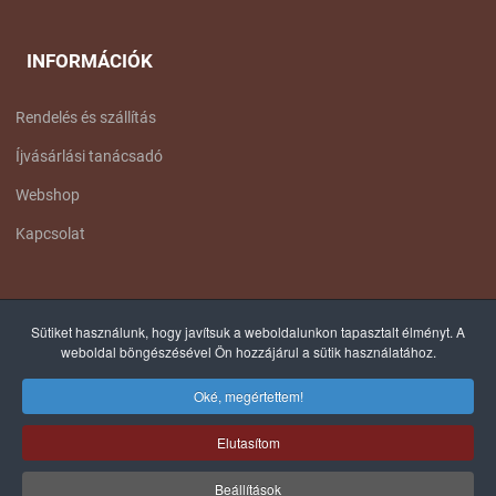
INFORMÁCIÓK
Rendelés és szállítás
Íjvásárlási tanácsadó
Webshop
Kapcsolat
FACEBOOK OLDALUNK
Sütiket használunk, hogy javítsuk a weboldalunkon tapasztalt élményt. A
weboldal böngészésével Ön hozzájárul a sütik használatához.
Oké, megértettem!
Elutasítom
© 2012-2025 COPYRIGHT, TÁLTOS ÍJÁSZ - MINDEN JOG FENNTARTVA! |
Beállítások
WEB: WEBSHINE.EU