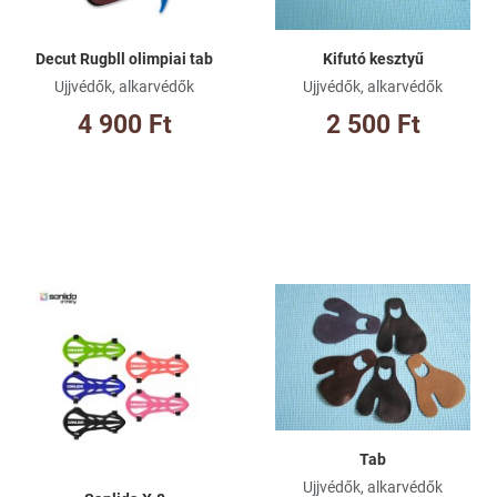
Decut Rugbll olimpiai tab
Kifutó kesztyű
Ujjvédők, alkarvédők
Ujjvédők, alkarvédők
4 900 Ft
2 500 Ft
Kívánságlistához adom
Kí
Összehasonlításhoz adom
Ös
Gyorsnézet
Gy
Tab
Ujjvédők, alkarvédők