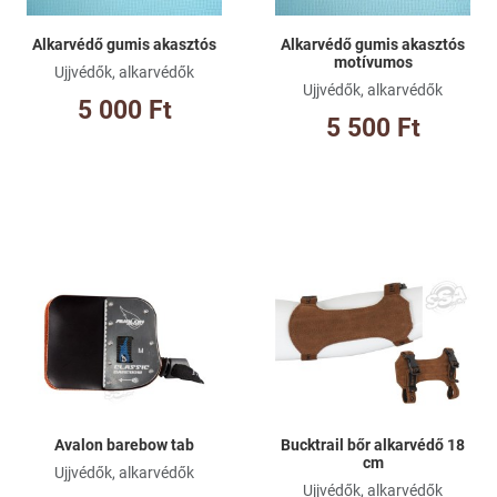
Alkarvédő gumis akasztós
Alkarvédő gumis akasztós
motívumos
Ujjvédők, alkarvédők
Ujjvédők, alkarvédők
5 000 Ft
5 500 Ft
Kívánságlistához adom
Kí
Összehasonlításhoz adom
Ös
Gyorsnézet
Gy
Avalon barebow tab
Bucktrail bőr alkarvédő 18
cm
Ujjvédők, alkarvédők
Ujjvédők, alkarvédők