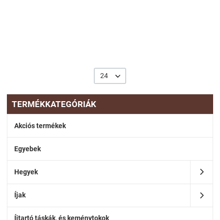
24
TERMÉKKATEGÓRIÁK
Akciós termékek
Egyebek
Hegyek
Íjak
Íjtartó táskák, és keménytokok