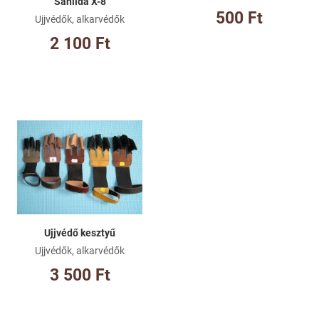
Sanlida X-8
500 Ft
Ujjvédők, alkarvédők
2 100 Ft
Kívánságlistához adom
Összehasonlításhoz adom
Gyorsnézet
Ujjvédő kesztyű
Ujjvédők, alkarvédők
3 500 Ft