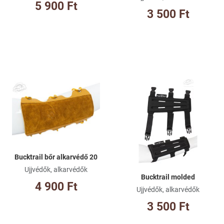
5 900 Ft
3 500 Ft
Kívánságlistához adom
Kí
Összehasonlításhoz adom
Ös
Gyorsnézet
Gy
Bucktrail bőr alkarvédő 20
Ujjvédők, alkarvédők
Bucktrail molded
4 900 Ft
Ujjvédők, alkarvédők
3 500 Ft