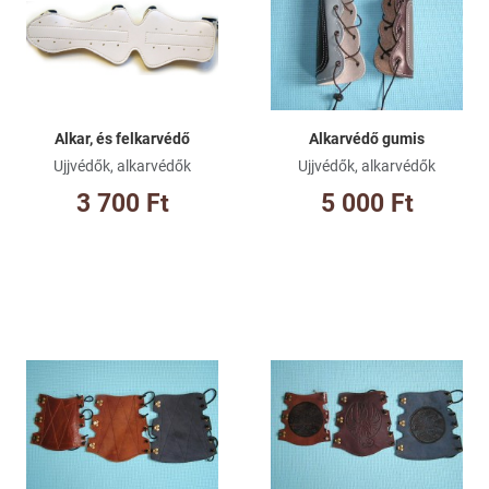
Összehasonlításhoz adom
Ös
Gyorsnézet
Gy
Alkar, és felkarvédő
Alkarvédő gumis
Ujjvédők, alkarvédők
Ujjvédők, alkarvédők
3 700 Ft
5 000 Ft
Kívánságlistához adom
Kí
Összehasonlításhoz adom
Ös
Gyorsnézet
Gy